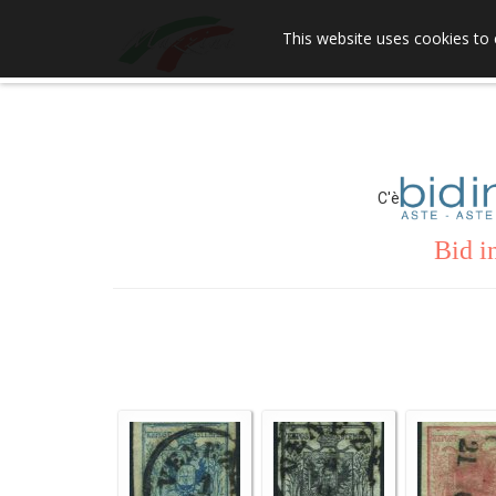
This website uses cookies to 
C'è
Bid i