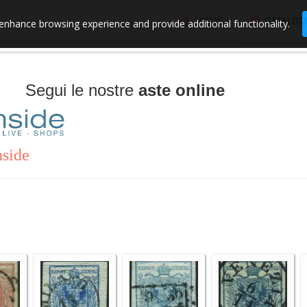
HOME
CATALOG
enhance browsing experience and provide additional functionality.
Segui le nostre
aste online
nside