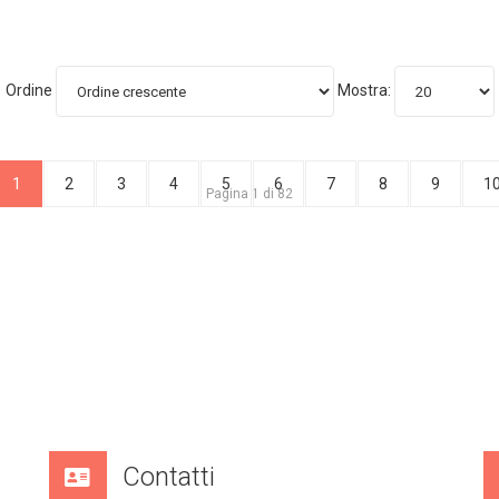
Ordine
Mostra:
1
2
3
4
5
6
7
8
9
1
Pagina 1 di 82
Contatti