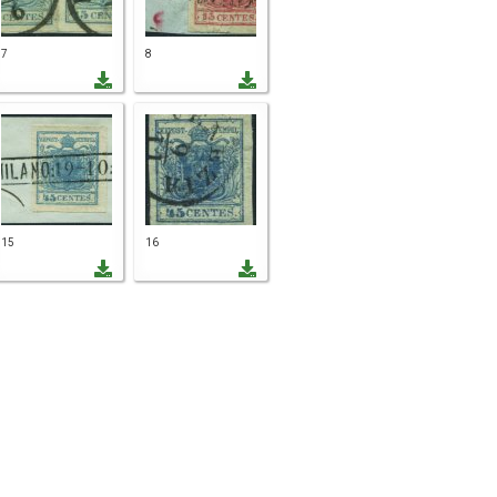
7
8
15
16